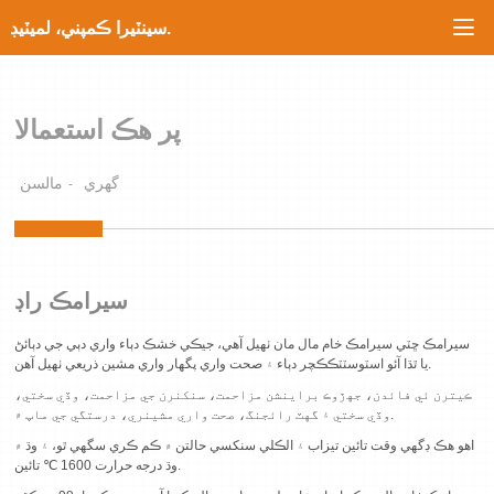

سينٽيرا ڪمپني، لميٽيڊ.
پر هڪ استعمالا
گهري
مالسن
سيرامڪ راڊ
سيرامڪ ڇٽي سيرامڪ خام مال مان ٺهيل آهي، جيڪي خشڪ دٻاء واري دٻي جي دٻائڻ
يا ٿڌا آئو اسٽوسٽٽڪڪچر دٻاء ۽ صحت واري پگهار واري مشين ذريعي ٺهيل آهن.
ڪيترن ئي فائدن، جهڙوڪ براينشن مزاحمت، سنکنرن جي مزاحمت، وڏي سختي،
وڏي سختي ۽ گهٽ رائجنگ، صحت واري مشينري، درستگي جي ماپ ۾.
اهو هڪ ڊگهي وقت تائين تيزاب ۽ الڪلي سنکسي حالتن ۾ ڪم ڪري سگهي ٿو، ۽ وڌ ۾
وڌ درجه حرارت 1600 ℃ تائين.