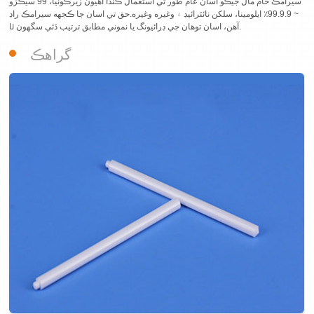
سيرامڪ خام مال جيڪو اسان عام طور تي استعمال ڪندا آهيون زيرڪونيا، 99 سيڪڙو
~ 99.9.9٪ ايلومينا، سلکن نائٽرائيڊ ۽ وغيره وغيره.
حق تي اسان جا ڪجهه سيرامڪ راڊ
آهن، اسان توهان جي ڊرائيونگ يا نموني مطابق ترتيب ڏئي سگهون ٿا.
گراهڪ