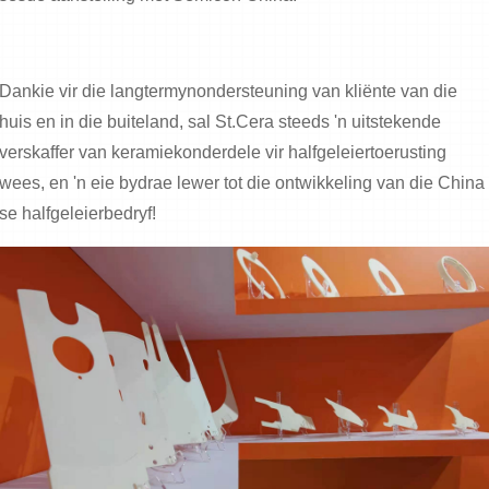
Dankie vir die langtermynondersteuning van kliënte van die
huis en in die buiteland, sal St.Cera steeds 'n uitstekende
verskaffer van keramiekonderdele vir halfgeleiertoerusting
wees, en 'n eie bydrae lewer tot die ontwikkeling van die China
se halfgeleierbedryf!