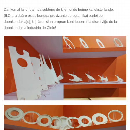
Dankon al la longtempa subteno de klientoj de hejmo kaj eksterlande,
St.Crara daŭre estos bonega provizanto de ceramikaj partoj por
duonkonduktaĵoj, kaj faros sian propran kontribuon al la disvolviĝo de la
duonkondukta industrio de Ĉinio!