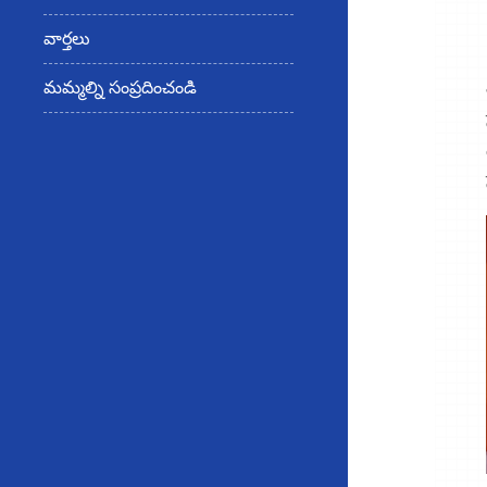
వార్తలు
మమ్మల్ని సంప్రదించండి