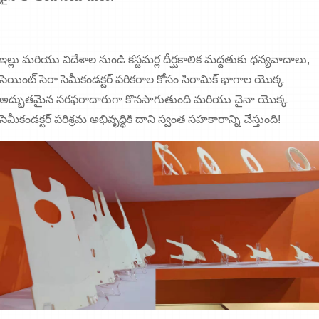
ఇల్లు మరియు విదేశాల నుండి కస్టమర్ల దీర్ఘకాలిక మద్దతుకు ధన్యవాదాలు,
సెయింట్ సెరా సెమీకండక్టర్ పరికరాల కోసం సిరామిక్ భాగాల యొక్క
అద్భుతమైన సరఫరాదారుగా కొనసాగుతుంది మరియు చైనా యొక్క
సెమీకండక్టర్ పరిశ్రమ అభివృద్ధికి దాని స్వంత సహకారాన్ని చేస్తుంది!