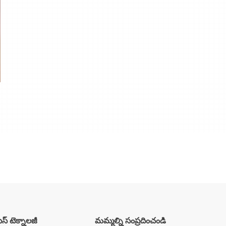
సెస్ టెక్నాలజీ
మమ్మల్ని సంప్రదించండి