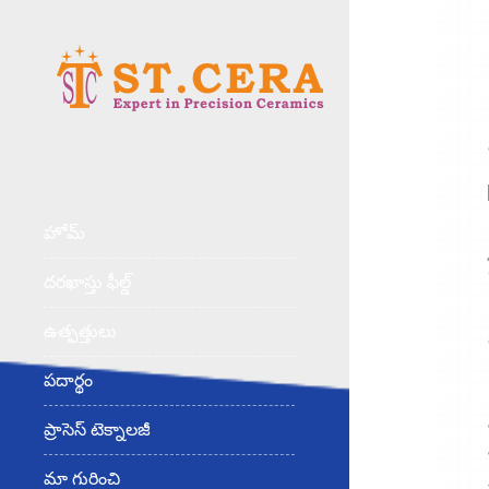
హోమ్
దరఖాస్తు ఫీల్డ్
ఉత్పత్తులు
పదార్థం
ప్రాసెస్ టెక్నాలజీ
మా గురించి