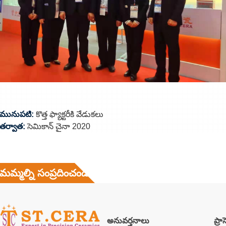
మునుపటి:
కొత్త ఫ్యాక్టరీకి వేడుకలు
తర్వాత:
సెమికాన్ చైనా 2020
మమ్మల్ని సంప్రదించండి
అనువర్తనాలు
ప్రా