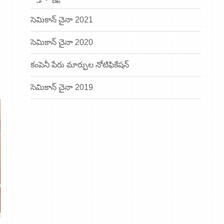
సెమికాన్ చైనా 2021
సెమికాన్ చైనా 2020
కంపెనీ పేరు మార్పుల నోటిఫికేషన్
సెమికాన్ చైనా 2019