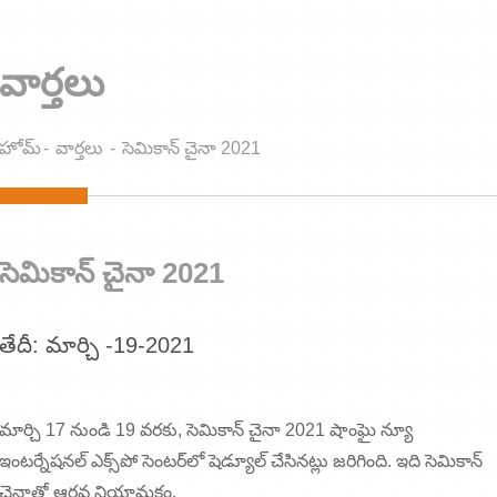
వార్తలు
హోమ్
వార్తలు
సెమికాన్ చైనా 2021
సెమికాన్ చైనా 2021
తేదీ: మార్చి -19-2021
మార్చి 17 నుండి 19 వరకు, సెమికాన్ చైనా 2021 షాంఘై న్యూ
ఇంటర్నేషనల్ ఎక్స్‌పో సెంటర్‌లో షెడ్యూల్ చేసినట్లు జరిగింది. ఇది సెమికాన్
చైనాతో ఆరవ నియామకం.