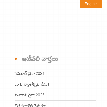
English
ఇటీవలి వార్తలు
సెమికాన్ చైనా 2024
15 వ వార్షికోత్సవ వేడుక
సెమికాన్ చైనా 2023
కొత్త ఫ్యాక్టరీకి వేడుకలు